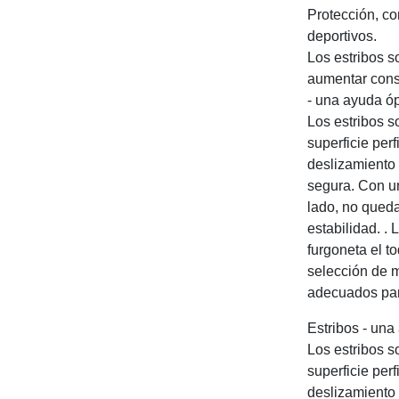
Protección, con
deportivos.
Los estribos s
aumentar consi
- una ayuda ó
Los estribos 
superficie per
deslizamiento 
segura. Con u
lado, no queda
estabilidad. .
furgoneta el t
selección de m
adecuados par
Estribos - un
Los estribos 
superficie per
deslizamiento 