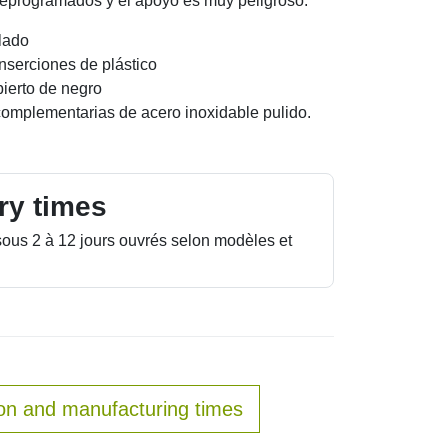
reprogramados y el apoyo es muy peligroso.
lado
nserciones de plástico
ierto de negro
complementarias de acero inoxidable pulido.
ry times
sous 2 à 12 jours ouvrés selon modèles et
on and manufacturing times