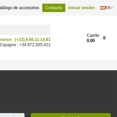
tálogo de accesorios
Contacto
Iniciar sesión
ES
Carrito
0
rance : (+33).6.66.11.14.81
0,00
Espagne : +34.972.505.421