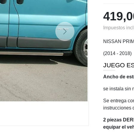
419,
Impuestos inc
Siguiente
NISSAN PRI
(2014 - 2018)
JUEGO ES
Ancho de est
se instala sin
Se entrega comp
instrucciones
2 piezas DER
equipar el v