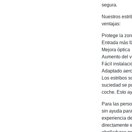
segura.
Nuestros estri
ventajas:
Protege la zon
Entrada más fá
Mejora óptica
Aumento del va
Fácil instalaci
Adaptado aer
Los estribos s
suciedad se pu
coche. Esto ay
Para las perso
sin ayuda par
experiencia de
directamente e