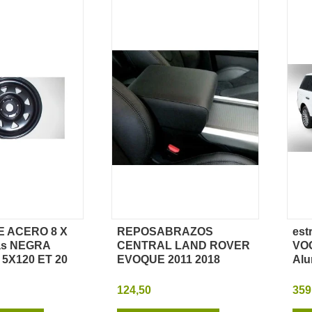
E ACERO 8 X
REPOSABRAZOS
es
sta rápida
Vista rápida
as NEGRA
CENTRAL LAND ROVER
VOG
5X120 ET 20
EVOQUE 2011 2018
Alu
124,50
359