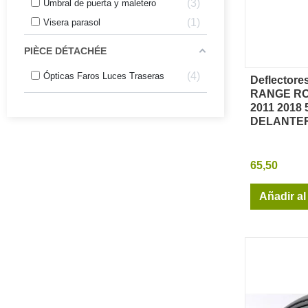
3
Umbral de puerta y maletero
1
Visera parasol
PIÈCE DÉTACHÉE
4
Ópticas Faros Luces Traseras
Deflectores
Vi
RANGE R
2011 2018
DELANTE
65,50
Añadir al