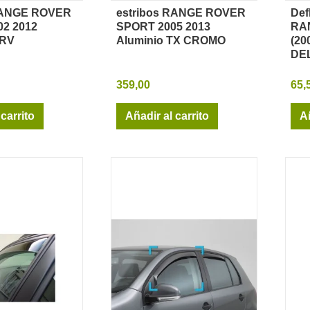
 RANGE ROVER
estribos RANGE ROVER
Def
sta rápida
Vista rápida
2 2012
SPORT 2005 2013
RA
TRV
Aluminio TX CROMO
(20
DE
359,00
65,
 carrito
Añadir al carrito
Añ