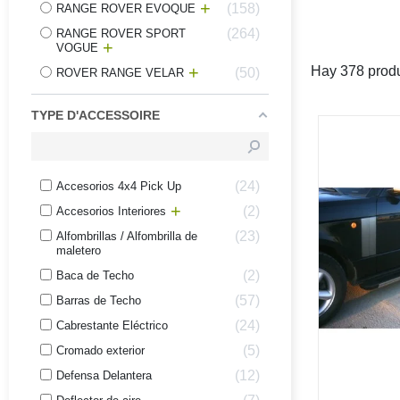
158
RANGE ROVER EVOQUE
264
RANGE ROVER SPORT
VOGUE
Hay 378 produ
50
ROVER RANGE VELAR
TYPE D'ACCESSOIRE
24
Accesorios 4x4 Pick Up
2
Accesorios Interiores
23
Alfombrillas / Alfombrilla de
maletero
2
Baca de Techo
57
Barras de Techo
24
Cabrestante Eléctrico
5
Cromado exterior
12
Defensa Delantera