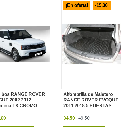
¡En oferta!
-15,00
tribos RANGE ROVER
Alfombrilla de Maletero
Vista rápida
Vista rápida
UE 2002 2012
RANGE ROVER EVOQUE
minio TX CROMO
2011 2018 5 PUERTAS
,00
34,50
49,50