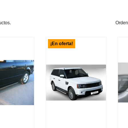
ctos.
Orden
¡En oferta!