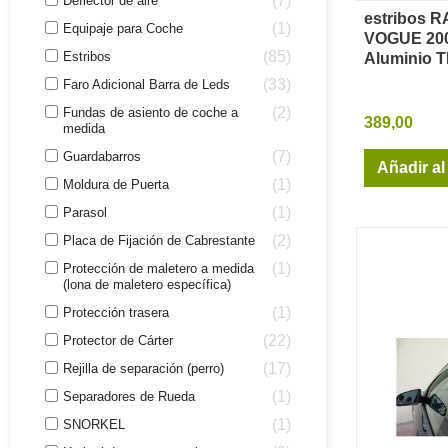
7
Deflector de aire
estribos
Vi
1
Equipaje para Coche
VOGUE 200
85
Estribos
Aluminio 
33
Faro Adicional Barra de Leds
2
Fundas de asiento de coche a
389,00
medida
7
Guardabarros
Añadir al
1
Moldura de Puerta
1
Parasol
2
Placa de Fijación de Cabrestante
1
Protección de maletero a medida
(lona de maletero específica)
1
Protección trasera
22
Protector de Cárter
17
Rejilla de separación (perro)
1
Separadores de Rueda
1
SNORKEL