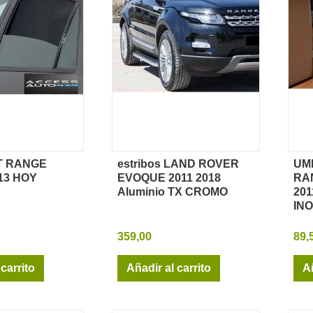
IT RANGE
estribos LAND ROVER
UM
sta rápida
Vista rápida
13 HOY
EVOQUE 2011 2018
RA
Aluminio TX CROMO
201
IN
359,00
89,
 carrito
Añadir al carrito
Añ