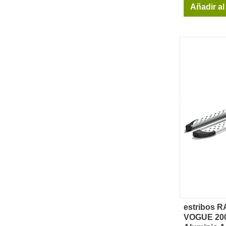
Añadir al
estribos
Vi
VOGUE 200