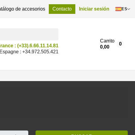
tálogo de accesorios
Contacto
Iniciar sesión
ES
Carrito
0
rance : (+33).6.66.11.14.81
0,00
Espagne : +34.972.505.421