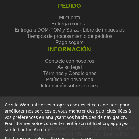
PEDIDO
Mi cuenta
Entrega mundial
Entrega a DOM-TOM y Suiza - Libre de impuestos
Tiempos de procesamiento de pedidos
Pago seguro
INFORMACIÓN
Contacte con nosotros
Aviso legal
Términos y Condiciones
Política de privacidad
Información sobre cookies
Ce site Web utilise ses propres cookies et ceux de tiers pour
améliorer nos services et vous montrer des publicités liées à
vos préférences en analysant vos habitudes de navigation.
Visa - CB - Mastercard - Maestro - American Express -
Pour donner votre consentement à son utilisation, appuyez
Paypal - iDEAL - Bancontact - SOFORT Banking - MyBank
sur le bouton Accepter.
- Eps - Giropay - Przelewy24 KBC / CBC - Belfius Pay
Politique de cookies
Personalizar cookies