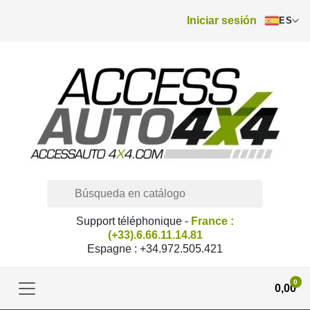
Iniciar sesión
ES
Support téléphonique -
France :
(+33).6.66.11.14.81
Espagne : +34.972.505.421
0
0,00