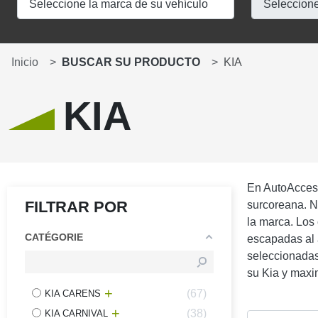
Inicio
BUSCAR SU PRODUCTO
KIA
KIA
En AutoAccess
FILTRAR POR
surcoreana. Nu
la marca. Los
CATÉGORIE
escapadas al a
seleccionadas
su Kia y maxim
67
KIA CARENS
38
KIA CARNIVAL