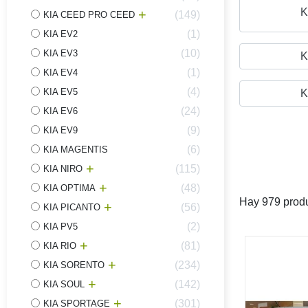
K
149
KIA CEED PRO CEED
1
KIA EV2
10
KIA EV3
K
1
KIA EV4
4
KIA EV5
K
24
KIA EV6
9
KIA EV9
6
KIA MAGENTIS
115
KIA NIRO
48
KIA OPTIMA
Hay 979 produ
56
KIA PICANTO
2
KIA PV5
81
KIA RIO
234
KIA SORENTO
142
KIA SOUL
301
KIA SPORTAGE