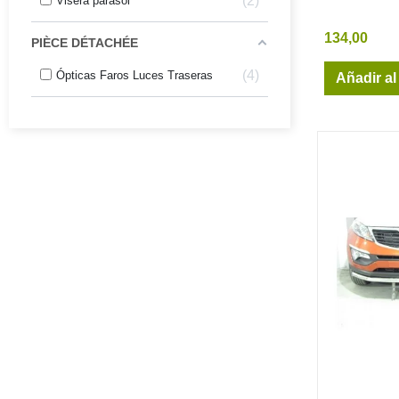
2
Visera parasol
134,00
PIÈCE DÉTACHÉE
4
Ópticas Faros Luces Traseras
Añadir al