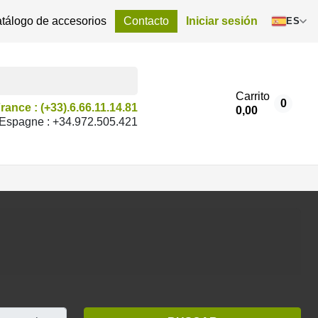
tálogo de accesorios
Contacto
Iniciar sesión
ES
Carrito
0
rance : (+33).6.66.11.14.81
0,00
Espagne : +34.972.505.421