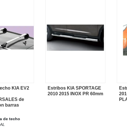
techo KIA EV2
Estribos KIA SPORTAGE
Est
sta rápida
Vista rápida
2010 2015 INOX PR 60mm
201
RSALES de
PL
on barras
ra de techo
AL