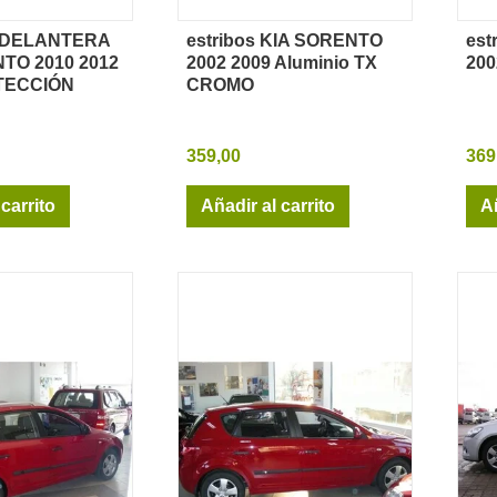
 DELANTERA
estribos KIA SORENTO
est
sta rápida
Vista rápida
TO 2010 2012
2002 2009 Aluminio TX
200
TECCIÓN
CROMO
359,00
369
 carrito
Añadir al carrito
Añ