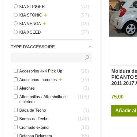
33
KIA STINGER
97
KIA STONIC
49
KIA VENGA
37
KIA XCEED
TYPE D'ACCESSOIRE
Moldura de
28
Accesorios 4x4 Pick Up
Vi
PICANTO 
15
Accesorios Interiores
2011 2017
2
Alerones
75,00
109
Alfombrillas / Alfombrilla de
maletero
1
Añadir al
Baca de Techo
146
Barras de Techo
10
Cromado exterior
65
Defensa Delantera