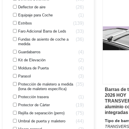
26
Deflector de aire
1
Equipaje para Coche
139
Estribos
33
Faro Adicional Barra de Leds
36
Fundas de asiento de coche a
medida
4
Guardabarros
2
Kit de Elevación
4
Moldura de Puerta
3
Parasol
35
Protección de maletero a medida
(lona de maletero específica)
Barras de 
Vi
2026 HOY
1
Protección trasera
TRANSVE
19
Protector de Cárter
aluminio c
integradas
75
Rejilla de separación (perro)
Tipo de bar
44
Umbral de puerta y maletero
TRANSVERS