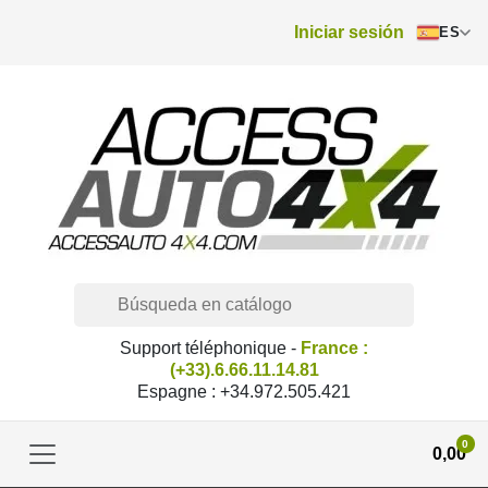
Iniciar sesión
ES
Support téléphonique -
France :
(+33).6.66.11.14.81
Espagne : +34.972.505.421
0
0,00