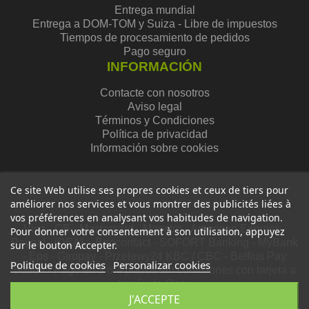
Entrega mundial
Entrega a DOM-TOM y Suiza - Libre de impuestos
Tiempos de procesamiento de pedidos
Pago seguro
INFORMACIÓN
Contacte con nosotros
Aviso legal
Términos y Condiciones
Política de privacidad
Información sobre cookies
Ce site Web utilise ses propres cookies et ceux de tiers pour
améliorer nos services et vous montrer des publicités liées à
vos préférences en analysant vos habitudes de navigation.
Visa - CB - Mastercard - Maestro - American Express -
Pour donner votre consentement à son utilisation, appuyez
Paypal - iDEAL - Bancontact - SOFORT Banking - MyBank
sur le bouton Accepter.
- Eps - Giropay - Przelewy24 KBC / CBC - Belfius Pay
Politique de cookies
Personalizar cookies
Button - Pago en 3 o 4 plazos sin comisiones con tarjeta a
través de Oney
J'ACCEPTE
Derechos de autor 2024© -
Agencia Mobiloweb
, todos