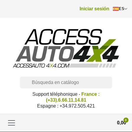
Iniciar sesión
ES
Support téléphonique -
France :
(+33).6.66.11.14.81
Espagne : +34.972.505.421
0
0,00