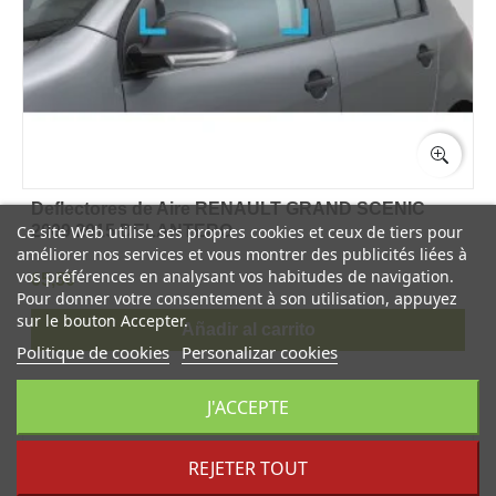
Deflectores de Aire RENAULT GRAND SCENIC
Ce site Web utilise ses propres cookies et ceux de tiers pour
2009 2015 DELANTERO
améliorer nos services et vous montrer des publicités liées à
vos préférences en analysant vos habitudes de navigation.
65,50
Pour donner votre consentement à son utilisation, appuyez
sur le bouton Accepter.
Añadir al carrito
Politique de cookies
Personalizar cookies
J'ACCEPTE
REJETER TOUT