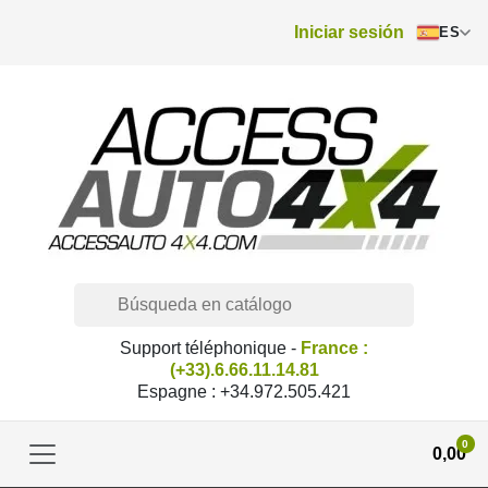
Iniciar sesión
ES
Support téléphonique -
France :
(+33).6.66.11.14.81
Espagne : +34.972.505.421
0
0,00