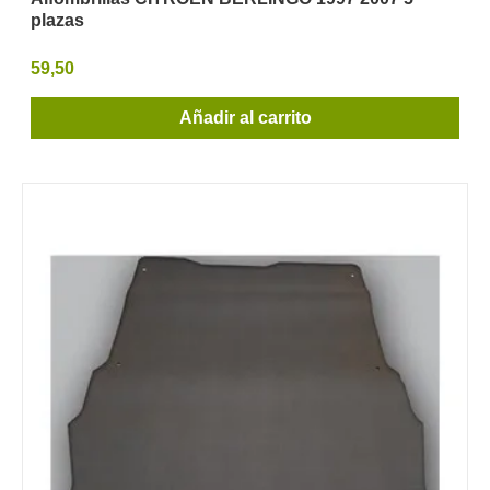
plazas
59,50
Añadir al carrito