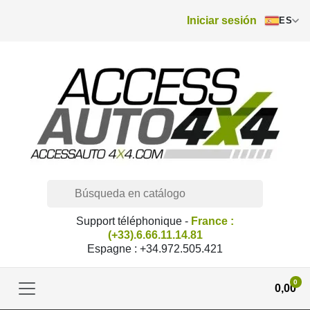
Iniciar sesión
ES
Support téléphonique -
France :
(+33).6.66.11.14.81
Espagne : +34.972.505.421
0
0,00