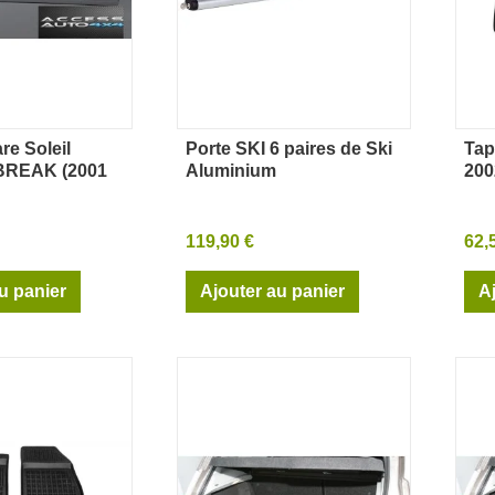
re Soleil
Porte SKI 6 paires de Ski
Tap
rçu rapide
Aperçu rapide
BREAK (2001
Aluminium
200
119,90 €
62,
u panier
Ajouter au panier
A