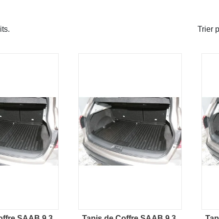
its.
Trier p
offre SAAB 9 3
Tapis de Coffre SAAB 9 3
Tap