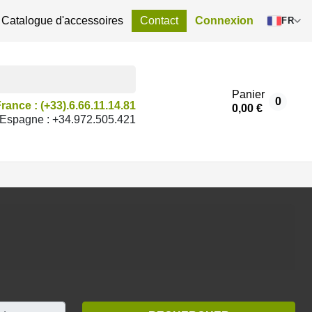
Catalogue d'accessoires
Contact
Connexion
FR
Panier
0
rance : (+33).6.66.11.14.81
0,00 €
Espagne : +34.972.505.421