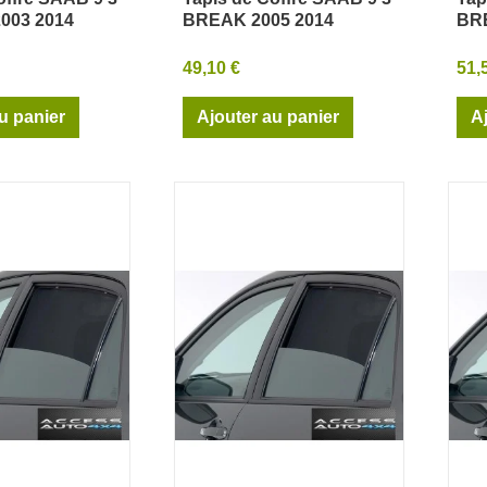
rçu rapide
Aperçu rapide
003 2014
BREAK 2005 2014
BRE
49,10 €
51,
u panier
Ajouter au panier
A