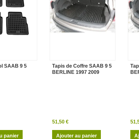
ol SAAB 9 5
Tapis de Coffre SAAB 9 5
Tap
rçu rapide
Aperçu rapide
BERLINE 1997 2009
BER
51,50 €
51,
u panier
Ajouter au panier
A