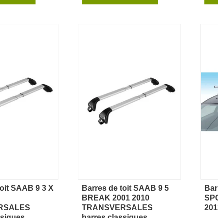
toit SAAB 9 3 X
Barres de toit SAAB 9 5
Bar
rçu rapide
Aperçu rapide
BREAK 2001 2010
SP
RSALES
TRANSVERSALES
201
ssiques
barres classiques