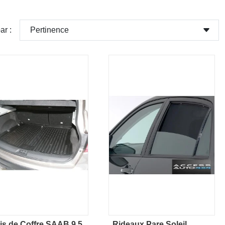
Pertinence
ar :
is de Coffre SAAB 9 5
Rideaux Pare Soleil